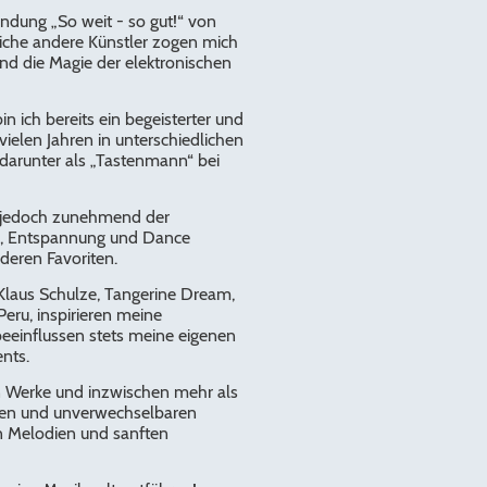
dung „So weit - so gut!“ von
iche andere Künstler zogen mich
d die Magie der elektronischen
n ich bereits ein begeisterter und
 vielen Jahren in unterschiedlichen
 darunter als „Tastenmann“ bei
.
t jedoch zunehmend der
e, Entspannung und Dance
deren Favoriten.
 Klaus Schulze, Tangerine Dream,
Peru, inspirieren meine
eeinflussen stets meine eigenen
ents.
 Werke und inzwischen mehr als
hen und unverwechselbaren
n Melodien und sanften