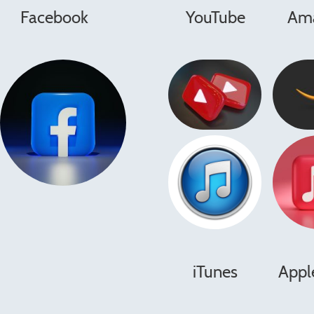
acebook
YouTube Amaz
iTunes
Appl