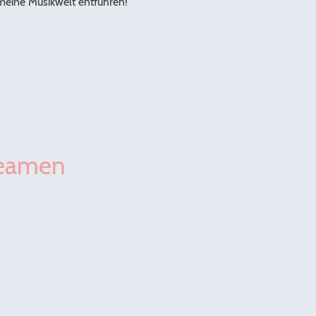
meine Musikwelt entführen!
reamen