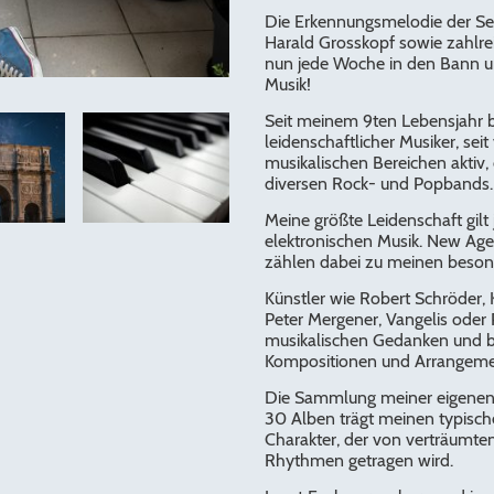
Die Erkennungsmelodie der Sen
Harald Grosskopf sowie zahlre
nun jede Woche in den Bann un
Musik!
Seit meinem 9ten Lebensjahr bi
leidenschaftlicher Musiker, seit
musikalischen Bereichen aktiv,
diversen Rock- und Popbands
Meine größte Leidenschaft gil
elektronischen Musik. New Ag
zählen dabei zu meinen beson
Künstler wie Robert Schröder,
Peter Mergener, Vangelis oder 
musikalischen Gedanken und b
Kompositionen und Arrangem
Die Sammlung meiner eigenen
30 Alben trägt meinen typisc
Charakter, der von verträumte
Rhythmen getragen wird.