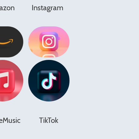
on Instagram
eMusic
TikTok